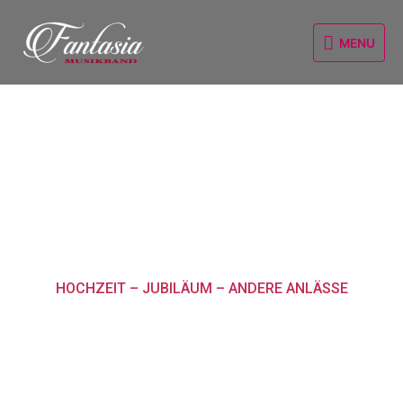
Zum
MENU
Inhalt
MENU
springen
MUSIKBAND - FANTASIA
HOCHZEIT – JUBILÄUM – ANDERE ANLÄSSE